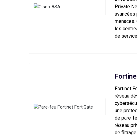
Private Ne
avancées p
menaces. C
les centr
de service
Fortine
Fortinet F
réseau dév
cybersécur
une protec
de pare-fe
réseau pri
de filtrag