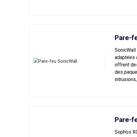
Pare-f
SonicWall
adaptées a
offrent de
des paquet
intrusions
Pare-f
Sophos XG 