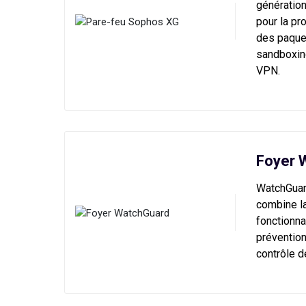
génération
pour la pr
des paquet
sandboxing
VPN.
Foyer 
WatchGuard
combine la
fonctionna
prévention
contrôle d