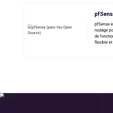
pfSens
pfSense e
routage po
de fonctio
flexible e