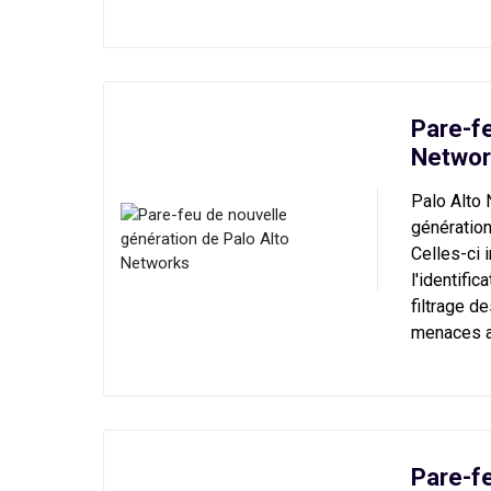
Pare-fe
Networ
Palo Alto
génération
Celles-ci 
l'identifi
filtrage d
menaces 
Pare-f