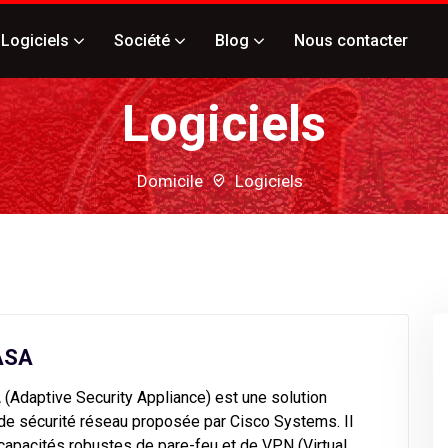
Logiciels
Société
Blog
Nous contacter
Logiciels
Domicile
Logiciels
ASA
(Adaptive Security Appliance) est une solution
de sécurité réseau proposée par Cisco Systems. Il
capacités robustes de pare-feu et de VPN (Virtual