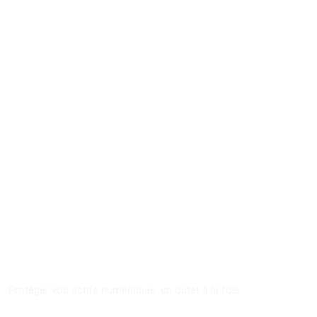
des
solutions
de
té
cybersécuri
Protéger vos actifs numériques, un octet à la fois